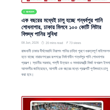
বাংলাদেশ
এক বছরের মধ্যেই চালু হচ্ছে গন্ধর্বপুর পানি
শোধনাগার, ঢাকায় মিলবে ১০০ কোটি লিটার
বিশুদ্ধ পানির সুবিধা
08 Jun, 2026
20 mins read
73 views
রাজধানী ঢাকার দীর্ঘমেয়াদি নিরাপদ পানির চাহিদা পূরণে গুরুত্বপূর্ণ মাইলফল
হতে যাচ্ছে নারায়ণগঞ্জের রূপগঞ্জে নির্মাণাধীন গন্ধর্বপুর পানি শোধনাগার
প্রকল্প। স্থানীয় সরকার, পল্লী উন্নয়ন ও সমবায়মন্ত্রী মির্জা ফখরুল ইসল
আলমগীর জানিয়েছেন, আগামী এক বছরের মধ্যে প্রকল্পটি পূর্ণাঙ্গভাবে চালু
করা হবে।