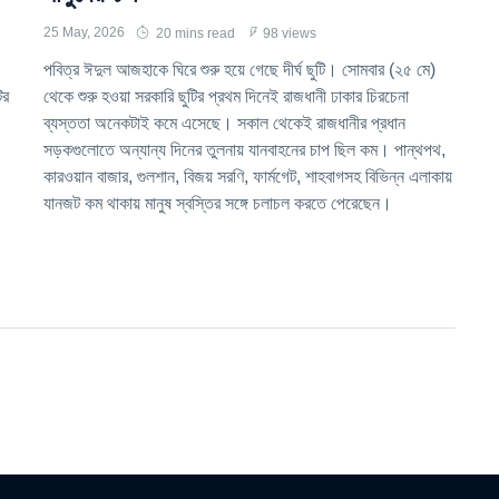
25 May, 2026
20 mins read
98 views
পবিত্র ঈদুল আজহাকে ঘিরে শুরু হয়ে গেছে দীর্ঘ ছুটি। সোমবার (২৫ মে)
ির
থেকে শুরু হওয়া সরকারি ছুটির প্রথম দিনেই রাজধানী ঢাকার চিরচেনা
ব্যস্ততা অনেকটাই কমে এসেছে। সকাল থেকেই রাজধানীর প্রধান
সড়কগুলোতে অন্যান্য দিনের তুলনায় যানবাহনের চাপ ছিল কম। পান্থপথ,
কারওয়ান বাজার, গুলশান, বিজয় সরণি, ফার্মগেট, শাহবাগসহ বিভিন্ন এলাকায়
যানজট কম থাকায় মানুষ স্বস্তির সঙ্গে চলাচল করতে পেরেছেন।