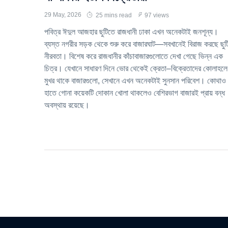
29 May, 2026
25 mins read
97 views
পবিত্র ঈদুল আজহার ছুটিতে রাজধানী ঢাকা এখন অনেকটাই জনশূন্য।
ব্যস্ত নগরীর সড়ক থেকে শুরু করে বাজারঘাট—সবখানেই বিরাজ করছে ছুট
নীরবতা। বিশেষ করে রাজধানীর কাঁচাবাজারগুলোতে দেখা গেছে ভিন্ন এক
চিত্র। যেখানে সাধারণ দিনে ভোর থেকেই ক্রেতা–বিক্রেতাদের কোলাহলে
মুখর থাকে বাজারগুলো, সেখানে এখন অনেকটাই সুনসান পরিবেশ। কোথাও
হাতে গোনা কয়েকটি দোকান খোলা থাকলেও বেশিরভাগ বাজারই প্রায় বন্ধ
অবস্থায় রয়েছে।