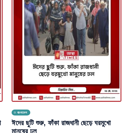
বাংলাদেশ
া
ঈদের ছুটি শুরু, ফাঁকা রাজধানী ছেড়ে ঘরমুখো
মানুষের ঢল