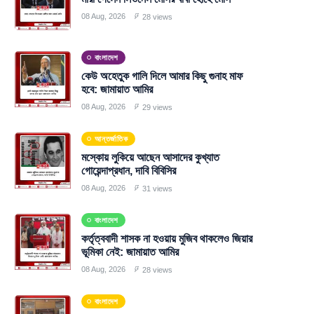
08 Aug, 2026
28 views
বাংলাদেশ
কেউ অহেতুক গালি দিলে আমার কিছু গুনাহ মাফ
হবে: জামায়াত আমির
08 Aug, 2026
29 views
আন্তর্জাতিক
মস্কোয় লুকিয়ে আছেন আসাদের কুখ্যাত
গোয়েন্দাপ্রধান, দাবি বিবিসির
08 Aug, 2026
31 views
বাংলাদেশ
কর্তৃত্ববাদী শাসক না হওয়ায় মুজিব থাকলেও জিয়ার
ভূমিকা নেই: জামায়াত আমির
08 Aug, 2026
28 views
বাংলাদেশ