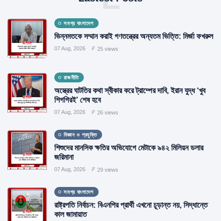
সমগ্র বাংলাদেশ
ভিন্নমতকে সম্মান করাই গণতন্ত্রের অন্যতম ভিত্তি: মির্জা ফখরুল
07 Aug, 2026
25 views
রাজনীতি
অস্ত্রের ঘাটতির কথা স্বীকার করে ট্রাম্পের দাবি, ইরান যুদ্ধ ‘খুব
শিগগিরই’ শেষ হবে
07 Aug, 2026
26 views
বিজ্ঞান ও প্রযুক্তি
শিশুদের মানসিক ক্ষতির অভিযোগে মেটাকে ৯৪২ মিলিয়ন ডলার
জরিমানা
07 Aug, 2026
29 views
সমগ্র বাংলাদেশ
রাষ্ট্রপতি নির্বাচন: বিএনপির প্রার্থী এখনো চূড়ান্ত নয়, সিদ্ধান্তে
কাল জামায়াত