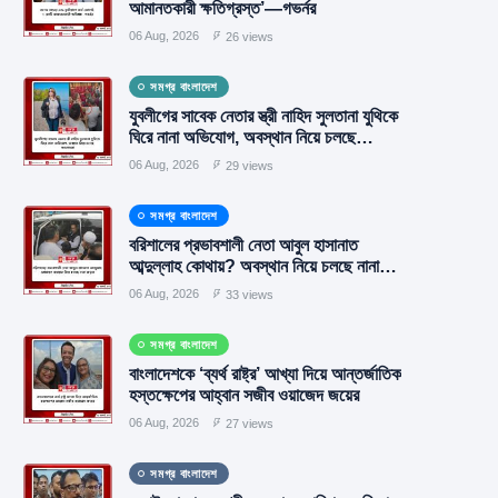
আমানতকারী ক্ষতিগ্রস্ত’—গভর্নর
06 Aug, 2026
26 views
সমগ্র বাংলাদেশ
যুবলীগের সাবেক নেতার স্ত্রী নাহিদ সুলতানা যুথিকে
ঘিরে নানা অভিযোগ, অবস্থান নিয়ে চলছে
আলোচনা
06 Aug, 2026
29 views
সমগ্র বাংলাদেশ
বরিশালের প্রভাবশালী নেতা আবুল হাসানাত
আব্দুল্লাহ কোথায়? অবস্থান নিয়ে চলছে নানা
জল্পনা
06 Aug, 2026
33 views
সমগ্র বাংলাদেশ
বাংলাদেশকে ‘ব্যর্থ রাষ্ট্র’ আখ্যা দিয়ে আন্তর্জাতিক
হস্তক্ষেপের আহ্বান সজীব ওয়াজেদ জয়ের
06 Aug, 2026
27 views
সমগ্র বাংলাদেশ