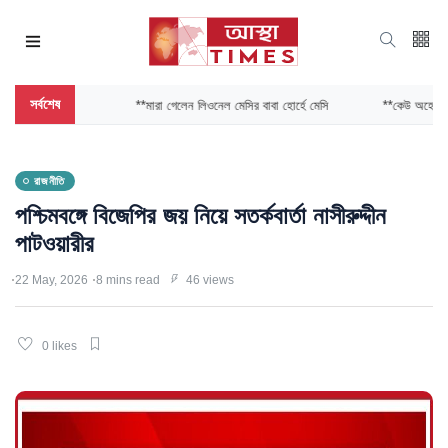
সর্বশেষ
**মারা গেলেন লিওনেল মেসির বাবা হোর্হে মেসি
**কেউ অহেতুক গালি 
রাজনীতি
পশ্চিমবঙ্গে বিজেপির জয় নিয়ে সতর্কবার্তা নাসীরুদ্দীন
পাটওয়ারীর
22 May, 2026
8 mins read
46 views
0 likes