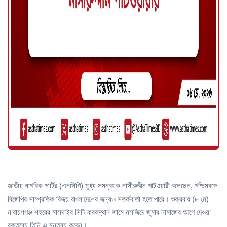
জাতীয় নাগরিক পার্টির (এনসিপি) মুখ্য সমন্বয়ক নাসীরুদ্দীন পাটওয়ারী বলেছেন, পশ্চিমবঙ্গে
বিজেপির সাম্প্রতিক বিজয় বাংলাদেশের জন্যও সতর্কবার্তা হতে পারে। শুক্রবার (৮ মে)
নারায়ণগঞ্জ শহরের মাসদাইর সিটি কবরস্থান জামে মসজিদে জুমার নামাজের আগে দেওয়া
বক্তব্যে তিনি এ মন্তব্য করেন।