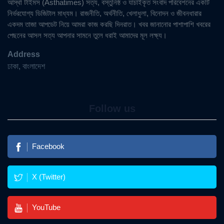
আস্থা টাইমস (Asthatimes) সত্য, বস্তুনিষ্ঠ ও যাচাইকৃত সংবাদ পরিবেশনের একটি
নির্ভরযোগ্য ডিজিটাল মাধ্যম। রাজনীতি, অর্থনীতি, খেলাধুলা, বিনোদন ও জীবনধারার
একদম তাজা আপডেট নিয়ে আমরা কাজ করছি দিনরাত। খবর জানানোর পাশাপাশি খবরের
পেছনের আসল সত্য আপনার সামনে তুলে ধরাই আমাদের মূল লক্ষ্য।
Address
ঢাকা, বাংলাদেশ
Follow us
Facebook
X (Twitter)
YouTube