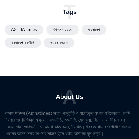
T
Tags
ASTHA Times
বিশ্বকাপ ২০২৬
বাংলাদেশ
বাংলাদেশ রাজনীতি
তারেক রহমান
A
About Us
আস্থা টাইমস (Asthatimes) সত্য, বস্তুনিষ্ঠ ও যাচাইকৃত সংবাদ পরিবেশনের একটি
নির্ভরযোগ্য ডিজিটাল মাধ্যম। রাজনীতি, অর্থনীতি, খেলাধুলা, বিনোদন ও জীবনধারার
একদম তাজা আপডেট নিয়ে আমরা কাজ করছি দিনরাত। খবর জানানোর পাশাপাশি খবরের
পেছনের আসল সত্য আপনার সামনে তুলে ধরাই আমাদের মূল লক্ষ্য।