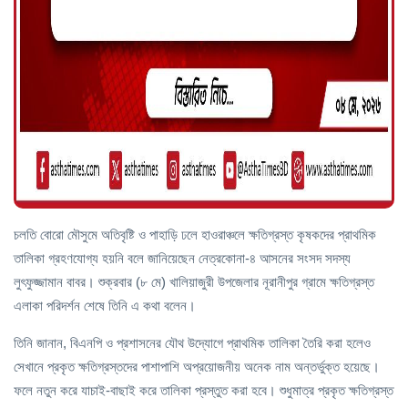
চলতি বোরো মৌসুমে অতিবৃষ্টি ও পাহাড়ি ঢলে হাওরাঞ্চলে ক্ষতিগ্রস্ত কৃষকদের প্রাথমিক
তালিকা গ্রহণযোগ্য হয়নি বলে জানিয়েছেন নেত্রকোনা-৪ আসনের সংসদ সদস্য
লুৎফুজ্জামান বাবর। শুক্রবার (৮ মে) খালিয়াজুরী উপজেলার নূরানীপুর গ্রামে ক্ষতিগ্রস্ত
এলাকা পরিদর্শন শেষে তিনি এ কথা বলেন।
তিনি জানান, বিএনপি ও প্রশাসনের যৌথ উদ্যোগে প্রাথমিক তালিকা তৈরি করা হলেও
সেখানে প্রকৃত ক্ষতিগ্রস্তদের পাশাপাশি অপ্রয়োজনীয় অনেক নাম অন্তর্ভুক্ত হয়েছে।
ফলে নতুন করে যাচাই-বাছাই করে তালিকা প্রস্তুত করা হবে। শুধুমাত্র প্রকৃত ক্ষতিগ্রস্ত