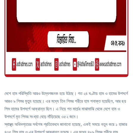
দেশে হাম পরিস্থিতি আরও উদ্বেগজনক হয়ে উঠছে। গত ২৪ ঘণ্টায় হাম ও হামের উপসর্গে
আরও ৯ শিশুর মৃত্যু হয়েছে। এর মধ্যে তিন শিশুর শরীরে হাম শনাক্ত হয়েছিল, আর ছয়
শিশু হামের উপসর্গে আক্রান্ত ছিল। এ নিয়ে গত মার্চের মাঝামাঝি থেকে দেশে হাম ও
উপসর্গে মৃত শিশুর সংখ্যা বেড়ে দাঁড়িয়েছে ৩৫২ জনে।
স্বাস্থ্য অধিদপ্তরের সর্বশেষ প্রতিবেদনে জানানো হয়েছে, একই সময়ে নতুন করে ১ হাজার
৪৩৫ শিশু হাম ও এর উপসর্গে আক্রান্ত হয়েছে। এর মধ্যে ৪৮৯ শিশুর শরীরে হাম