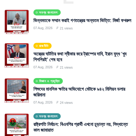
সমগ্র বাংলাদেশ
ভিন্নমতকে সম্মান করাই গণতন্ত্রের অন্যতম ভিত্তি: মির্জা ফখরুল
07 Aug, 2026
21 views
রাজনীতি
অস্ত্রের ঘাটতির কথা স্বীকার করে ট্রাম্পের দাবি, ইরান যুদ্ধ ‘খুব
শিগগিরই’ শেষ হবে
07 Aug, 2026
21 views
বিজ্ঞান ও প্রযুক্তি
শিশুদের মানসিক ক্ষতির অভিযোগে মেটাকে ৯৪২ মিলিয়ন ডলার
জরিমানা
07 Aug, 2026
24 views
সমগ্র বাংলাদেশ
রাষ্ট্রপতি নির্বাচন: বিএনপির প্রার্থী এখনো চূড়ান্ত নয়, সিদ্ধান্তে
কাল জামায়াত