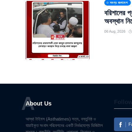
সমগ্র বাংলাদেশ
বরিশালের প্
অবস্থান নিয
06 Aug, 2026
A
Follo
About Us
আস্থা টাইমস (Asthatimes) সত্য, বস্তুনিষ্ঠ ও
F
যাচাইকৃত সংবাদ পরিবেশনের একটি নির্ভরযোগ্য ডিজিটাল
মাধ্যম। রাজনীতি, অর্থনীতি, খেলাধুলা, বিনোদন ও