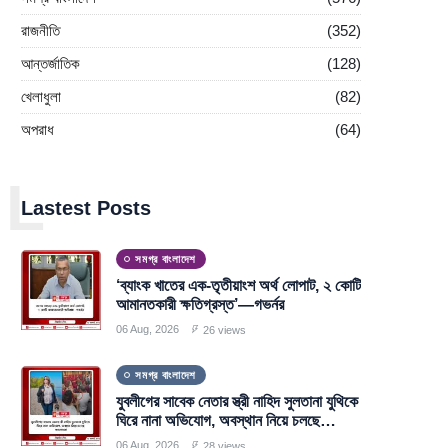
রাজনীতি
(352)
আন্তর্জাতিক
(128)
খেলাধুলা
(82)
অপরাধ
(64)
L
Lastest Posts
সমগ্র বাংলাদেশ
‘ব্যাংক খাতের এক-তৃতীয়াংশ অর্থ লোপাট, ২ কোটি
আমানতকারী ক্ষতিগ্রস্ত’—গভর্নর
06 Aug, 2026
26 views
সমগ্র বাংলাদেশ
যুবলীগের সাবেক নেতার স্ত্রী নাহিদ সুলতানা যুথিকে
ঘিরে নানা অভিযোগ, অবস্থান নিয়ে চলছে
আলোচনা
06 Aug, 2026
28 views