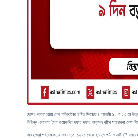
দেশের আবহাওয়ায় ফের পরিবর্তনের ইঙ্গিত মিলেছে। আগামী ১২ বা ১৩ মে উত্তর
বিভিন্ন এলাকায় টানা কয়েকদিন দফায় দফায় বজ্রসহ বৃষ্টির সম্ভাবনা দেখা দি
আবহাওয়া পর্যবেক্ষকদের তথ্যমতে, ১২ মে থেকে ২০ মে পর্যন্ত এই বৃষ্টি বলয়ে