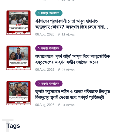
সমগ্র বাংলাদেশ
বরিশালের প্রভাবশালী নেতা আবুল হাসানাত
আব্দুল্লাহ কোথায়? অবস্থান নিয়ে চলছে নানা
জল্পনা
06 Aug, 2026
33 views
সমগ্র বাংলাদেশ
বাংলাদেশকে ‘ব্যর্থ রাষ্ট্র’ আখ্যা দিয়ে আন্তর্জাতিক
হস্তক্ষেপের আহ্বান সজীব ওয়াজেদ জয়ের
06 Aug, 2026
27 views
সমগ্র বাংলাদেশ
জুলাই আন্দোলনে শহীদ ও আহত পরিবারকে মিরপুরে
বিনামূল্যে ফ্ল্যাট দেওয়া হবে: গণপূর্ত প্রতিমন্ত্রী
06 Aug, 2026
31 views
T
Tags