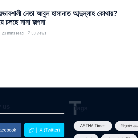
রভাবশালী নেতা আবুল হাসানাত আব্দুল্লাহ কোথায়?
়ে চলছে নানা জল্পনা
23 mins read
33 views
T
w us
Tags
ASTHA Times
বিশ্বকাপ ২০
acebook
X (Twitter)